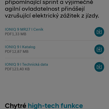
připomínající sprint a výjimečně
agilní ovladatelnost přinášejí
vzrušující elektrický zážitek z jízdy.
IONIQ 9 MR27 l Ceník
PDF
1.33 MB
IONIQ 9 l Katalog
PDF
12.87 MB
IONIQ 9 l Technická data
PDF
123.40 KB
Chytré
high‑tech funkce