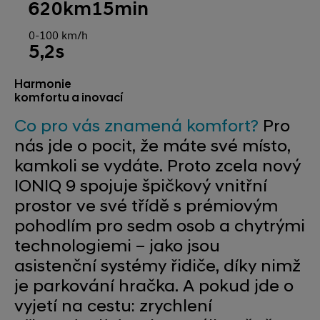
620
km
15
min
0-100 km/h
5,2
s
Harmonie
komfortu a inovací
Co pro vás znamená komfort?
Pro
nás jde o pocit, že máte své místo,
kamkoli se vydáte. Proto zcela nový
IONIQ 9 spojuje špičkový vnitřní
prostor ve své třídě s prémiovým
pohodlím pro sedm osob a chytrými
technologiemi – jako jsou
asistenční systémy řidiče, díky nimž
je parkování hračka. A pokud jde o
vyjetí na cestu: zrychlení