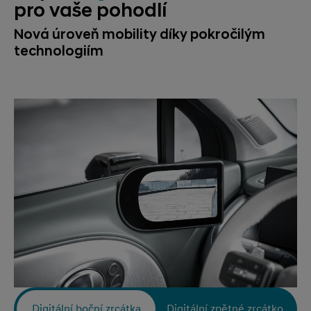
pro vaše pohodlí
Nová úroveň mobility díky pokročilým
technologiím
Digitální boční zrcátka
Digitální zpětné zrcátko