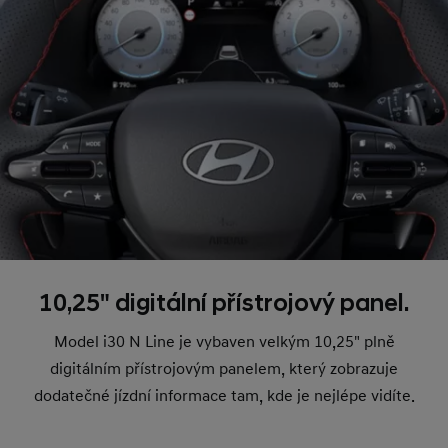
10,25" digitální přístrojový panel.
Model i30 N Line je vybaven velkým 10,25" plně
digitálním přístrojovým panelem, který zobrazuje
dodatečné jízdní informace tam, kde je nejlépe vidíte.