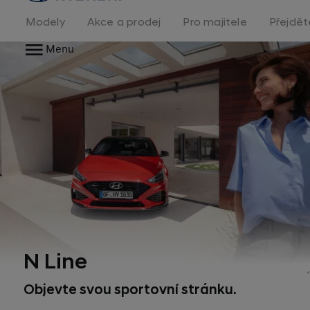
na
homepage
Modely
Akce a prodej
Pro majitele
Přejdět
Menu
N Line
Objevte svou sportovní stránku.