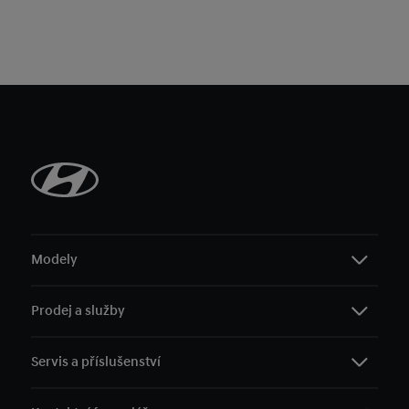
Modely
Prodej a služby
i10
i20
Servis a příslušenství
i30
Mapa prodejců
i30 Kombi
Akční nabídky