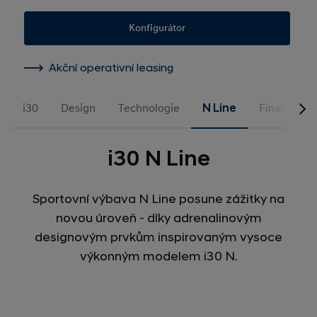
Konfigurátor
Akční operativní leasing
i30
Design
Technologie
N Line
Financován
i30 N Line
Sportovní výbava N Line posune zážitky na
novou úroveň - díky adrenalinovým
designovým prvkům inspirovaným vysoce
výkonným modelem i30 N.