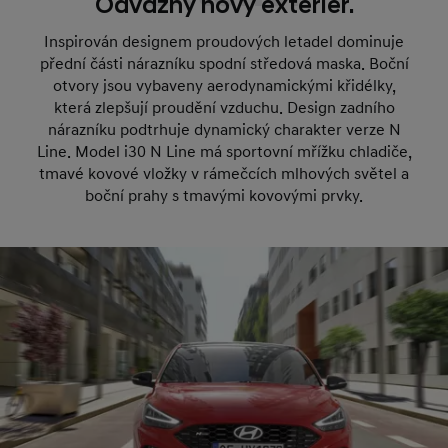
Odvážný nový exteriér.
Inspirován designem proudových letadel dominuje
přední části nárazníku spodní středová maska. Boční
otvory jsou vybaveny aerodynamickými křidélky,
která zlepšují proudění vzduchu. Design zadního
nárazníku podtrhuje dynamický charakter verze N
Line. Model i30 N Line má sportovní mřížku chladiče,
tmavé kovové vložky v rámečcích mlhových světel a
boční prahy s tmavými kovovými prvky.