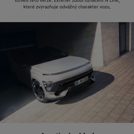
vzhled této verze. Exteriér zdobí označení N Line,
které zvýrazňuje odvážný charakter vozu.