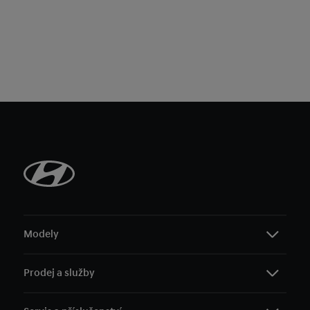
Modely
Prodej a služby
i10
i20