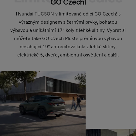
GO Czech!
Hyundai TUCSON v limitované edici GO Czech! s
výrazným designem s černými prvky, bohatou
výbavou a unikátnimí 17″ koly z lehké slitiny. Vybrat si
můžete také GO Czech Plus! s prémiovou výbavou
obsahující 19″ antracitová kola z lehké slitiny,
elektrické 5. dveře, ambientní osvětlení a další.