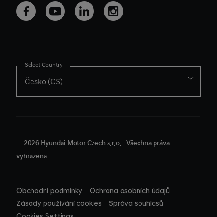
Volná místa
TUCSON Plug-in
Hyundai merch
SANTA FE
SANTA FE Plug-in
IONIQ 3
IONIQ 5
Select Country
IONIQ 5 N
IONIQ 6
IONIQ 6 N
IONIQ 9
STARIA Hybrid
STARIA Electric
Ⓒ 2026 Hyundai Motor Czech s.r.o. | Všechna práva
NEXO
vyhrazena
Obchodní podmínky
Ochrana osobních údajů
Zásady používání cookies
Správa souhlasů
Cookies Settings