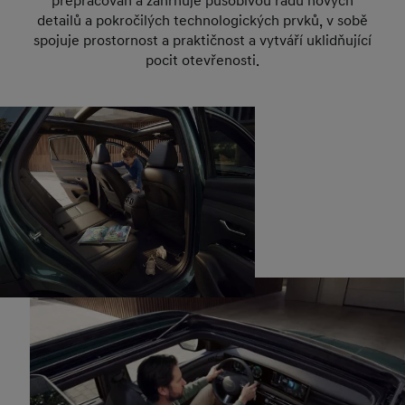
přepracován a zahrnuje působivou řadu nových
detailů a pokročilých technologických prvků, v sobě
spojuje prostornost a praktičnost a vytváří uklidňující
pocit otevřenosti.