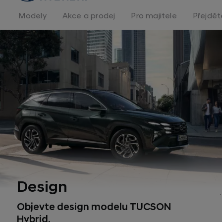
na
homepage
Modely
Akce a prodej
Pro majitele
Přejdět
Menu
Design
Objevte design modelu TUCSON
Hybrid.