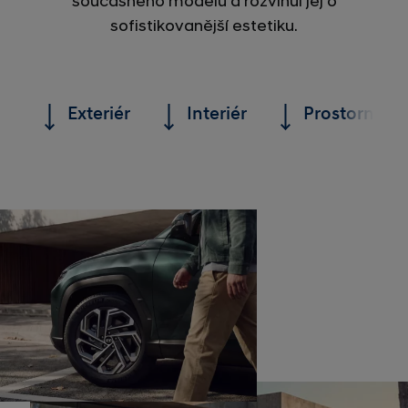
současného modelu a rozvinul jej o
sofistikovanější estetiku.
Exteriér
Interiér
Prostornost