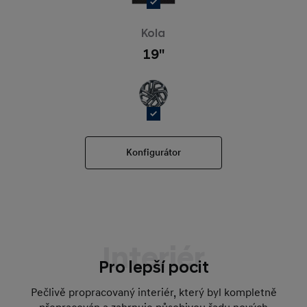
Kola
19''
Konfigurátor
Interiér
Pro lepší pocit
Pečlivě propracovaný interiér, který byl kompletně