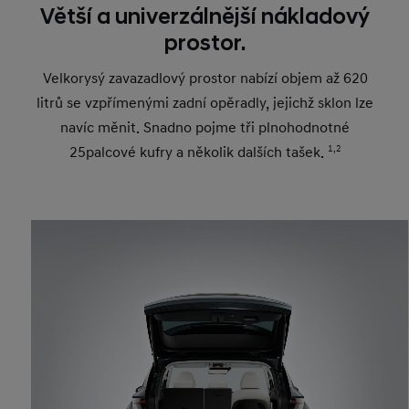
Větší a univerzálnější nákladový
prostor.
Velkorysý zavazadlový prostor nabízí objem až 620
litrů se vzpřímenými zadní opěradly, jejichž sklon lze
navíc měnit. Snadno pojme tři plnohodnotné
25palcové kufry a několik dalších tašek.
1,2