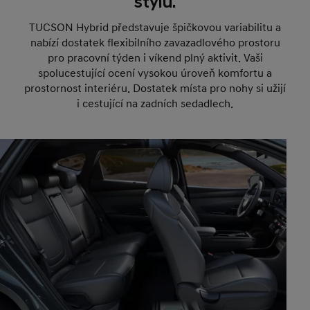
stylu.
TUCSON Hybrid
představuje špičkovou variabilitu a
nabízí dostatek flexibilního zavazadlového prostoru
pro pracovní týden i víkend plný aktivit. Vaši
spolucestující ocení vysokou úroveň komfortu a
prostornost interiéru. Dostatek místa pro nohy si užijí
i cestující na zadních sedadlech.