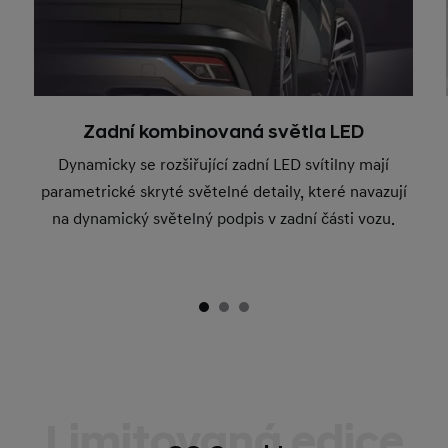
Zadní kombinovaná světla LED
Dynamicky se rozšiřující zadní LED svítilny mají
parametrické skryté světelné detaily, které navazují
na dynamický světelný podpis v zadní části vozu.
Limitovaná edice