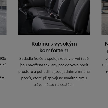
Kabina s vysokým
N
komfortem
p
 935
Sedadla řidiče a spolujezdce v první řadě
uhl
ální
jsou navržena tak, aby poskytovala pocit
j
prostoru a pohodlí, a jsou jedním z mnoha
ézt
prvků, které přispívají ke kvalitnějšímu
trávení času na cestách.