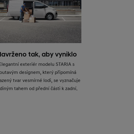
avrženo tak, aby vyniklo
Elegantní exteriér modelu STARIA s
outavým designem, který připomíná
azený tvar vesmírné lodi, se vyznačuje
ediným tahem od přední části k zadní.