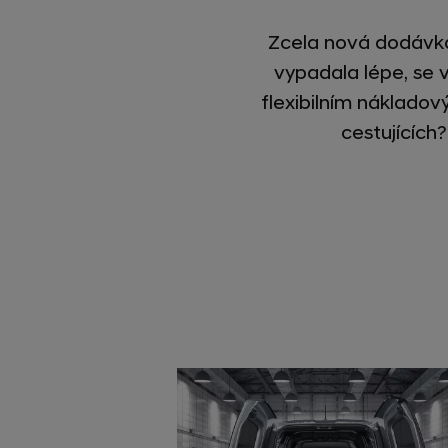
Zcela nová dodávka
vypadala lépe, se 
flexibilním náklado
cestujících