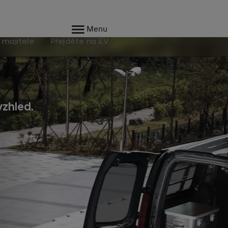
Menu
 majitele
Přejděte na EV
vzhled.