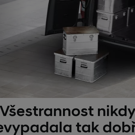
Všestrannost nikd
evypadala tak dobř