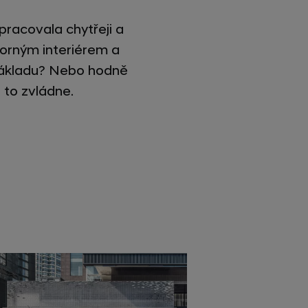
racovala chytřeji a
torným interiérem a
 nákladu? Nebo hodně
 to zvládne.