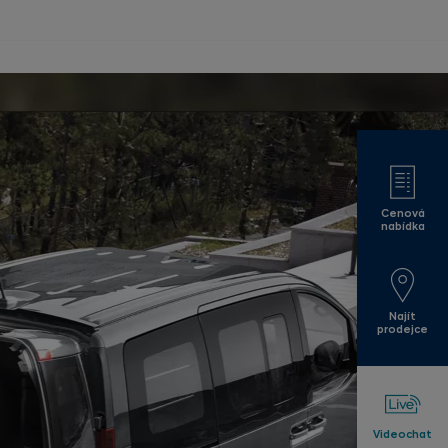
Cenová
nabídka
Najít
prodejce
Videochat