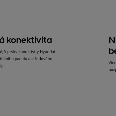
á konektivita
N
b
vější prvky konektivity Hyundai
itálního panelu a středového
Víc
je.
bez