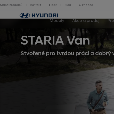
Mapa prodejců
Kontakt
Fleet
Blog
O značce
Zpět
na
Modely
Akce a prodej
Pro
homepage
STARIA Van
Stvořené pro tvrdou práci a dobrý 