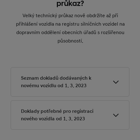
průkaz?
Velký technický průkaz nově obdržíte až při
přihlášení vozidla na registru silničních vozidel na
dopravním oddělení obecních úřadů s rozšířenou
působností.
Seznam dokladů dodávaných k
novému vozidlu od 1. 3. 2023
Doklady potřebné pro registraci
COC list (Certificate of conformity - Osvědčení o
nového vozidla od 1. 3. 2023
shodě)
Garanční knížka
Asistenční kartička k Hyundai Assistance