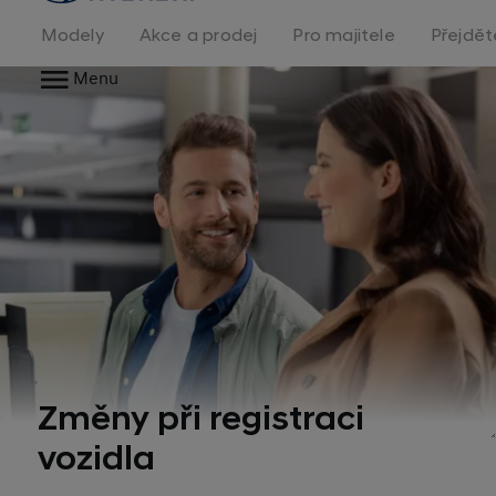
na
homepage
Modely
Akce a prodej
Pro majitele
Přejdět
Menu
Změny při registraci
vozidla