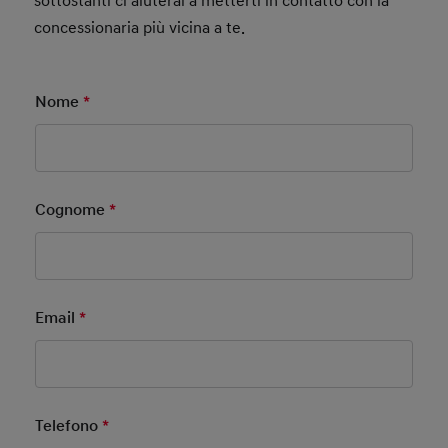
sottostanti ci aiuterai a metterti in contatto con la
concessionaria più vicina a te.
Nome
*
Mandatory Field
Cognome
*
Mandatory Field
Email
*
Mandatory Field
Telefono
*
Mandatory Field