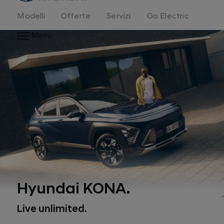
Modelli
Offerte
Servizi
Go Electric
Menu
Hyundai KONA.
Live unlimited.