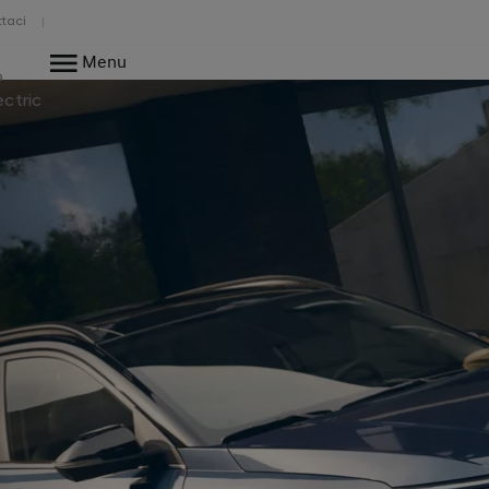
taci
Menu
o
ectric
.