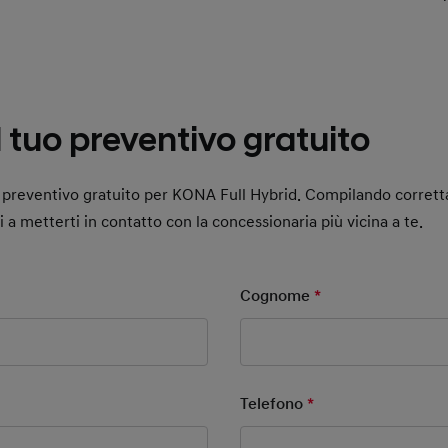
il tuo preventivo gratuito
uo preventivo gratuito per KONA Full Hybrid. Compilando corret
ai a metterti in contatto con la concessionaria più vicina a te.
ield
Cognome
*
Mandatory Field
ield
Telefono
*
Mandatory Field