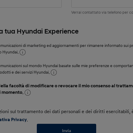
Verrai contattato via telefono per co
la tua Hyundai Experience
municazioni di marketing ed aggiornamenti per rimanere informato sui prod
o Hyundai.
omunicazioni sul mondo Hyundai basate sulle mie preferenze e comportam
rodotti e dei servizi Hyundai.
lla facoltà di modificare o revocare il mio consenso al trattam
si momento.
zioni sul trattamento dei dati personali e dei diritti esercitabili
ativa Privacy
.
Invia