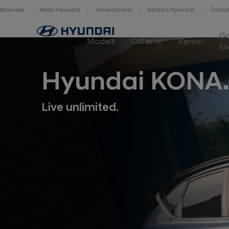
Business
Rete Hyundai
Innovazione
Mondo Hyundai
Contat
Home
G
Modelli
Offerte
Servizi
El
Hyundai KONA
Live unlimited.