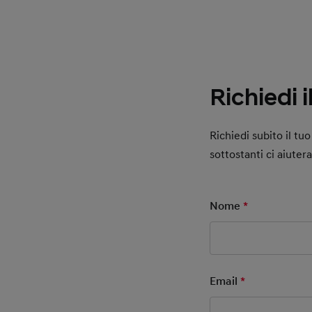
Richiedi 
Richiedi subito il t
sottostanti ci aiuter
Nome
*
Mandatory F
Email
*
Mandatory F