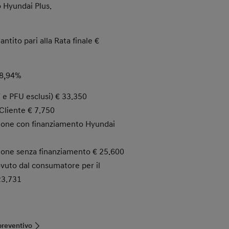
 Hyundai Plus.
ntito pari alla Rata finale €
8,94%
T e PFU esclusi) € 33.350
Cliente € 7.750
ione con finanziamento Hyundai
ione senza finanziamento € 25.600
vuto dal consumatore per il
23.731
preventivo