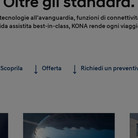
Oltre gli standard.
cnologie all’avanguardia, funzioni di connettività
guida assistita best-in-class, KONA rende ogni viag
Scoprila
Offerta
Richiedi un preventi