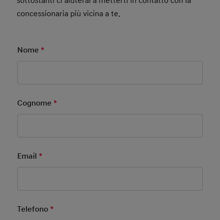
sottostanti ci aiuterai a metterti in contatto con la
concessionaria più vicina a te.
Nome
*
Mandatory Field
Cognome
*
Mandatory Field
Email
*
Mandatory Field
Telefono
*
Mandatory Field