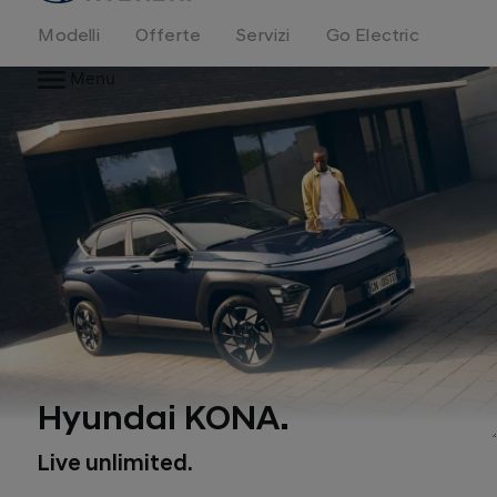
Modelli
Offerte
Servizi
Go Electric
Menu
Hyundai KONA.
Live unlimited.