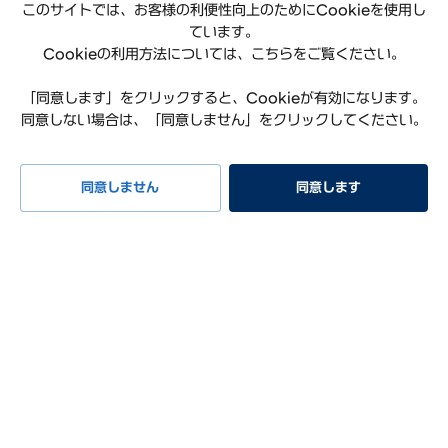
このサイトでは、お客様の利便性向上のためにCookieを使用し
ています。
Cookieの利用方法については、こちらをご覧ください。
「同意します」をクリックすると、Cookieが有効になります。
同意しない場合は、「同意しません」をクリックしてください。
プライバシーポリシー
利用規約
サイトマップ
特定商取引法に基づく表記
お知らせ
よくある質問
同意しません
同意します
リコール情報
お問い合わせ
試乗予約
イベント
早期納車
見積もり
相談
Hyundai Worldwide
会社概要
サステナビリティレポート
オープンソースライセンス
COPYRIGHT ⓒ Hyundai Mobility Japan Co., Ltd. ALL RIGHTS
RESERVED.