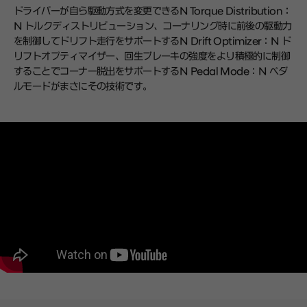
ドライバーが自ら駆動方式を変更できるN Torque Distribution：
N トルクディストリビューション、コーナリング時に前後の駆動力
を制御してドリフト走行をサポートするN Drift Optimizer：N ド
リフトオプティマイザー、回生ブレーキの強度をより積極的に制御
することでコーナー脱出をサポートするN Pedal Mode：N ペダ
ルモードがまさにその技術です。