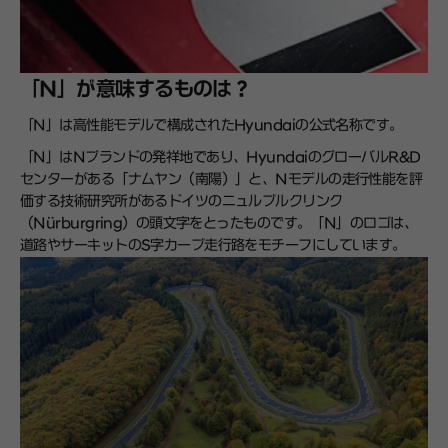
「N」が意味するものは？
「N」は高性能モデルで構成されたHyundaiの公式名称です。
「N」はNブランドの発祥地であり、HyundaiのグローバルR&D
センターがある「ナムヤン（南陽）」と、Nモデルの走行性能を評
価する技術研究所があるドイツのニュルブルクリンク
（Nürburgring）の頭文字をとったものです。「N」のロゴは、
道路やサーキットのS字カーブ走行路をモチーフにしています。