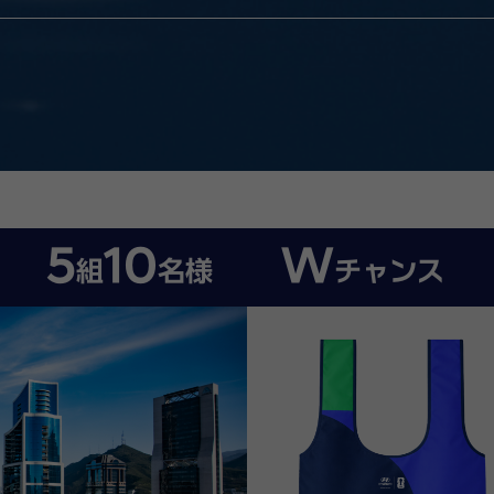
5
10
W
組
名様
チャンス