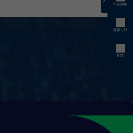
は責任を負いかねます。
早期納車
るお問い合わせにはお答えいたしかねます。
いただいたものとみなします。
せん。
動の目的に利用させていただきます。
物等に使用させていただく場合がございます。
見積もり
ペーン事務局が適切に管理いたします。
相談
す。
ます。（ご登録の携帯番号をご変更されたい場合は、「マイペー
ックオフ）
火）着）