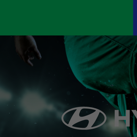
利用航空会社
※本ツアーの
【ツアー
往復航
空港と
宿泊ホ
観戦チ
滞在中
カスタ
※内容は変更
【ツアー
前項に記
※一部を下記
渡航手
料金、
超過手