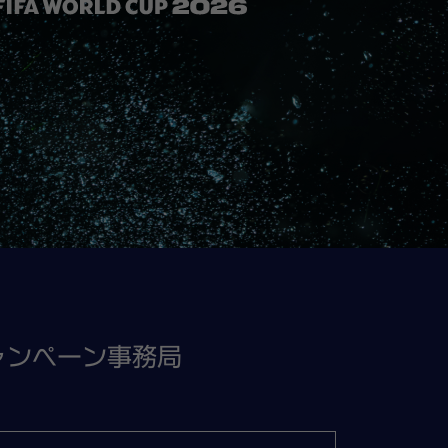
チップ、その他追加飲食費等、個人的性質の諸費
料金、食事料金、交通費等）
通費、手荷物運搬料金および旅行開始日の前
載される箇所・区間の入場料金・交通費
更や日程の延長が生じた場合の宿泊費・交通
ーの詳細は、当選者の方のみにお伝え致します。
りご案内する各種資料・注意事項等の送付、旅行条件のご説明などは、
また、賞品の内容および旅行日程などは都合により一部変更に
せていただく場合があります。
 キャンペーン事務局
身に障がいのある方、食物アレルギー・動物アレルギーのある
の他特別な配慮を必要とする方は、お申し込みの際に、参加に
お申し出いただいた上で、可能かつ合理的な範囲内でこれに応じ
ていただくことがあります。