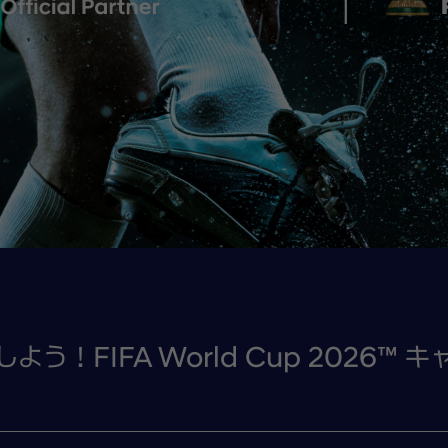
ニング代、FAX、電話料、ホテルのボーイ・メイドなどに対する
びこれに関わる税・サービス料金
自身の希望により生ずる日程に含まれないその他の追加料金（入場
内におけるご自宅から発着空港（羽田空港及び成田空港）までの交
行終了日当日等の宿泊費
A（米国電子渡航認証）の申請実費
程中の「自由行動」「自由見学」「別料金」「お客様負担」等と記
行保険
ど不可抗力により運送サービスが中止、また遅延となり、行程の変
空券代などはお客様の負担になります。
内容は、航空会社、ホテル事情などにより、予告なく変更になる場合がございます。 ツア
ン（ご招待ツアー）の旅行企画・手配、Hyundai Mobility Japan株式会社よ
に委託します。
等、天候や気候条件、及びやむを得ない事由により中止もしくは延期する場合があります。
ります。
かつ円滑に実施するため、必要書類提出時または出発当日に本人確認書類でご本人確認をさ
う！FIFA World Cup 2026™
）のうち、必ず1名様は18歳以上の方がご参加ください。
の方のツアー参加につきましては、親権者の同意書が必要となります。
ている方、車いすなどの器具をご利用になっている方や医療器具をお持ち込みされる方、心
方、妊娠の可能性のある方、身体障害者補助犬（盲導犬、聴導犬、介助犬）をお連れの方そ
配慮が必要となる旨を必ずお申し出ください。 旅行中に必要となる措置の内容を具体的に
際して、お客様の状況及び必要とされる措置についてお伺いし、又は書面でそれらを申し出