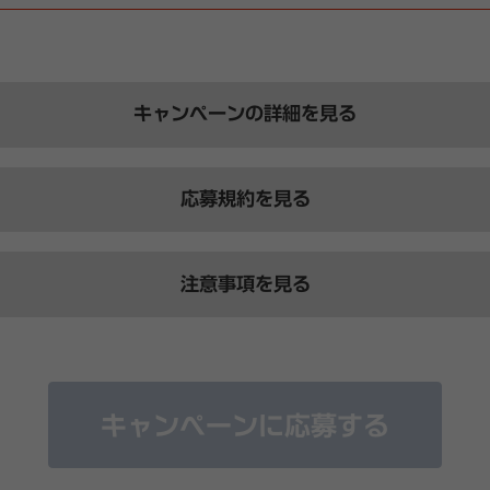
キャンペーンの詳細を見る
応募規約を見る
日本戦ツアーが当たる！
～
2026年 5月6日（水・祝）
式会社（以下「当社」といいます）が主催する「クイズに答えて、W杯日本
注意事項を見る
ます）は、以下をよくお読みいただき、同意の上、ご応募くださ
p 2026™ 日本対チュニジア戦現地観戦ツアー（往復航空券＋宿泊込み）
0名様
く変更・中断あるいは終了する場合があります。
る場合があります。
間終了後、クイズに正解された方の中から厳正なる抽選の上当選者
ndai×FIFA オリジナルエコバッグ
は、当選権利が無効になります。
キャンペーンに応募する
ペーン事務局より、ヒョンデ会員に登録時のメールアドレスまたは
本要項に違反する事項が確認された場合は、応募または当選の権利
名様
ご登録の携帯番号をご変更されたい場合は、「マイページ＞会員情
会社の社員および関係者は応募できません。
ンペーンの運用、抽選は、当社の業務委託先の事業者側で実施いた