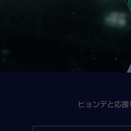
クリー
用およ
お客様
日本国
日、旅
EST
旅行日
海外旅
天候な
費・航
※上記ツアー
※当キャンペー
株式会社JTB
※現地の情勢
なる場合があ
※旅行を安全
ヒョンデと応援しよ
※1組（2名様
※18歳未満
※健康を害し
方、妊娠中の
あたり特別な
ます。これに