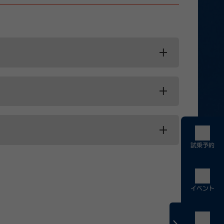
戦ツアーが当たる！」（以下「本キャンペーン」とい
い。本キャンペーンにご応募された場合には、
試乗予約
を決定いたします。当選結果は当選者にのみ、
イベント
携帯電話番号宛にご連絡をさせていただきま
を無効とさせていただく場合がございます。
報＞会員情報の確認」よりご変更ください。）
します。なお、応募受付の確認や登録内容の変