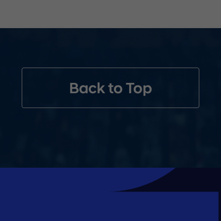
様のご負担となります。通信環境等によるトラブルについて、当社
選・落選についてのご質問、抽選の方法や当選確率、過程等に関す
 Mobility Japan株式会社の「
プライバシーポリシー
」に同意
権利は当選者ご本人のみに有効で、第三者への譲渡・換金はできま
賞品発送、電子メールでの情報提供、および当社マーケティング活
品は、応募時にご登録いただいた住所宛に発送予定です。
る場合がございます。内容は当社のウェブサイト・各種広告・宣伝
まで
報は、Hyundai Mobility Japan株式会社および本キャン
ブページにおいて1アカウントにつき1回までとします。
せは最下部に記載したご連絡先までご連絡ください。
ーンに応募する」ボタンをクリックしログイン
程＞
Back to Top
てクイズへの回答および必要事項をご入力いただき、応募完了
※1
26年6月18日（木）～6月23日（火）
の間の6日間（予定）
、ログインページ内の「新規会員登録」よりご登録ください。
が届きます。
変更になる可能性がございます。詳細は当選者様へお知らせ致しま
定
※2
（木）：東京（羽田）発
/ モンテレイ着（同日）
・当選発表」をご確認ください。
※3
（金）
：モンテレイ泊
、ヒョンデ会員に登録時のメールアドレスまたは携帯電話番号宛にご連絡をさせていただき
」よりご変更ください。）
※3
※3
（土）
：モンテレイで試合観戦（日本対チュニジア
22:00キ
※3
（日）
：モンテレイ泊
※3
（月）
：モンテレイ発 / 東京（羽田）着 （日本時間6月23日（
※2 羽田空港 ※3 現地時間
経由便（ロサンゼルス・フェニックス空港2個所を乗り継ぎます）を利用します。