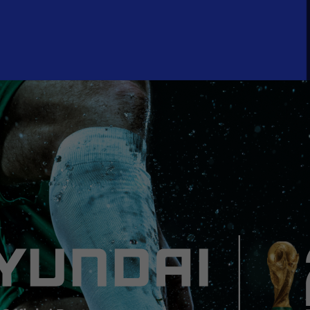
：アメリカン航空（AA）・エコノミークラス
旅行日程および利用航空会社・経由地は、航空会社や運航状況等により予告なく変更となる
に含まれるもの】
空券（エコノミー）
ホテル間の送迎
テル
ケット（2名分）
の朝食（ホテル宿泊日に限る）
ムアメニティ 等
になる可能性がございます。詳細は当選者様へお知らせ致します。
に含まれないもの】
載した内容以外は本キャンペーンの特典には含まれません。
に例示します。
続関係諸費用（旅券印刷代、パスポート発行料金、予防接種料金、
傷害・疾病保険料等）
荷物料金（各種運送機関で定めた重量・容量・個数を超えるもの）