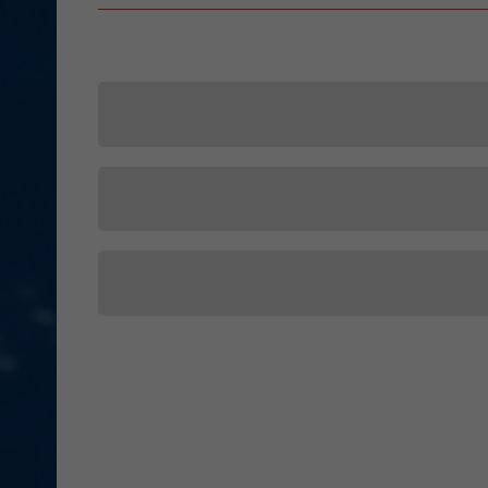
キャンペーン名
クイズに答えて、W杯
キャンペーン期間
2026年 3月12日（木）
Hyundai Mobility Japan株
います）にご応募の方（以下「応募者」といい
賞品
FIFA World Cu
本規約に同意いただいたものとみなします。
当選人数
5組1
本キャンペーンは、事前に告知することな
賞品は、予告なく内容・仕様等が変更とな
応募期
抽選・当選発表
Wチャンス
Hyu
期間内に当選案内のご連絡が取れない場合
キャン
応募内容に虚偽、不備、不正行為、または
当選人数
500
す。（
Hyundai Mobility Japan株式
本キャ