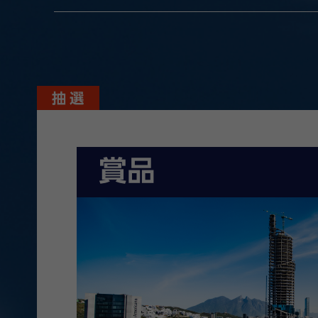
抽 選
賞品