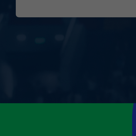
インターネット通信料および接続料はお客
日本国内在住
応募条件
更、当
本キャンペーンへのご応募をもって、Hyundai
満18歳以上の方
当選の
お預かりした個人情報は、当選のご連絡、
当選商
当選者様へ取材・撮影のご協力をお願いす
応募回数
1アカウントにつき1回
個人情
本キャンペーンへの応募は、ヒョンデウェ
※お問い合わ
応募方法
Step 1.
下記「キャンペ
ツアーに関する
＜旅行日
Step 2.
応募フォームに
旅行日程及び注意事項
日程：20
※会員登録がお済みでない方は
※応募完了後、自動配信メール
※内容は
当選発表
2026年5月中旬頃を予
6月18日
※詳しくは注意事項内の「抽選
6月19日
※ご当選された方へのご連絡は
ジ＞会員情報＞会員情報の確認
6月20日
6月21日
6月22日
※1 日本時間 
※本ツアーは