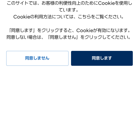
このサイトでは、お客様の利便性向上のためにCookieを使用し
ています。
Cookieの利用方法については、こちらをご覧ください。
「同意します」をクリックすると、Cookieが有効になります。
同意しない場合は、「同意しません」をクリックしてください。
プライバシーポリシー
利用規約
サイトマップ
特定商取引法に基づく表記
お知らせ
よくある質問
同意しません
同意します
リコール情報
お問い合わせ
試乗予約
イベント
早期納車
見積もり
相談
Hyundai Worldwide
会社概要
サステナビリティレポート
オープンソースライセンス
COPYRIGHT ⓒ Hyundai Mobility Japan Co., Ltd. ALL RIGHTS
RESERVED.