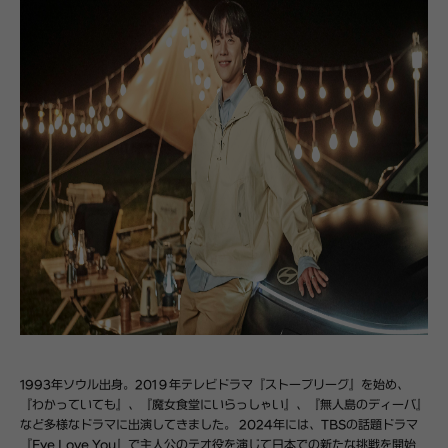
1993年ソウル出身。201９年テレビドラマ『ストーブリーグ』を始め、
『わかっていても』、『魔女食堂にいらっしゃい』、『無人島のディーバ』
など多様なドラマに出演してきました。 2024年には、TBSの話題ドラマ
『Eye Love You』で主人公のテオ役を演じて日本での新たな挑戦を開始