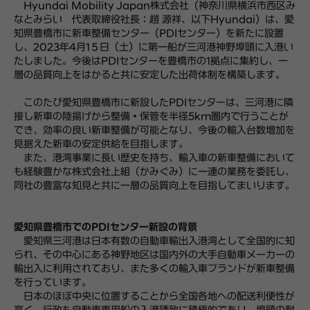
Hyundai Mobility Japan株式会社（神奈川県横浜市西区み
なとみらい 代表取締役社長：趙 源祥、以下Hyundai）は、愛
知県豊橋市に新車整備センター（PDIセンター）を新たに設置
し、2023年4月1５日（土）に第一船が三河港神野埠頭に入港い
たしました。今後はPDIセンターを豊橋市の1拠点に集約し、一
層の品質向上をはかると共に安定した出荷体制を構築します。
このたび愛知県豊橋市に新設したPDIセンターは、三河港に隣
接し新車の陸揚げから整備・保管を半径5km圏内で行うことが
でき、効率の良い新車整備が可能となり、今後の輸入台数増加を
見据えた新車の安定供給を目指します。
また、港湾事業に長い歴史を持ち、輸入車の新車整備において
も経験豊かな株式会社上組（かみぐみ）に一連の業務を委託し、
同社の豊富な知見と共に一層の品質向上を目指してまいります。
愛知県豊橋市でのPDIセンター新設の背景
愛知県三河港は日本有数の自動車輸出入港湾として全国的に知
られ、その中心にある神野地区は国内外の大手自動車メーカーの
輸出入に利用されており、また多くの輸入車ブランドが新車整備
を行っています。
日本のほぼ中央に位置することから全国各地への配送利便性が