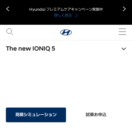
Hyundai プレミアムケアキャンペーン実施中
詳しく見る
最大7日間無料貸出キャンペーン応募受付中！
詳しく見る
The new IONIQ 5
Hyundai プレミアムケアキャンペーン実施中
Line Up
Driving
Exterior
Interior
Space
詳しく見る
The new IONIQ 5
Power Your World
見積シミュレーション
試乗お申込