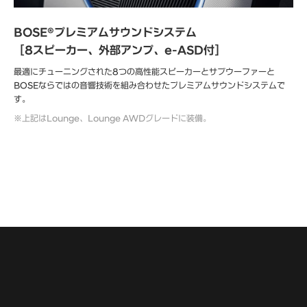
BOSE®プレミアムサウンドシステム
［8スピーカー、外部アンプ、e-ASD付］
最適にチューニングされた8つの高性能スピーカーとサブウーファーと
BOSEならではの音響技術を組み合わせたプレミアムサウンドシステムで
す。
※
※上記はLounge、Lounge AWDグレードに装備。