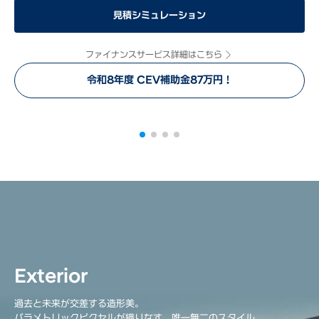
見積シミュレーション
ファイナンスサービス詳細はこちら
令和8年度 CEV補助金87万円！
Driving
Exterior
IONIQ 5は84.0kWh大容量バッテリーを採用し、長い一充電走行距
過去と未来が交差する造形美。
離を実現しました。
パラメトリックピクセルが織りなす、唯一無二のスタイル。