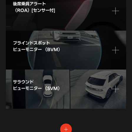
後席乗員アラート
（ROA）[センサー付]
ブラインドスポット
ビューモニター
（BVM）
サラウンド
ビューモニター
（SVM）