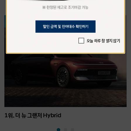
전체
2~30대
40대
50대
오늘 하루 창 열지 않기
1위.
더 뉴 그랜저 Hybrid