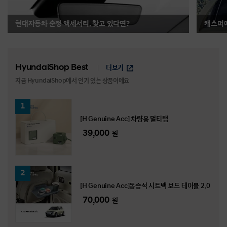
현대자동차 순정 액세서리, 찾고 있다면?
캐스퍼에
HyundaiShop Best
더보기
지금 HyundaiShop에서
인기 있는 상품이에요
1
위
[H Genuine Acc] 차량용 멀티탭
39,000
원
2
위
[H Genuine Acc]동승석 시트백 보드 테이블 2.0
70,000
원