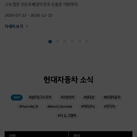
.
구독 할인 쿠폰과 배달의 민족 상품권 기회까지!
투
2026-07-27 ~ 2026-12-10
20
자세히 보기
자
현대자동차 소식
#All
#블루링크스토어
#인생첫차
#현대샵
#현대자동차
#Hyundai_N
#about_hyundai
#아이오닉
#전기차
#더 뉴 그랜저
SNS
SNS