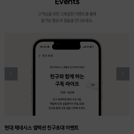
Events
고객님을 위한 스페셜한 이벤트를 통해
즐거운 행운과 경품을 만나보세요.
이
다
전
음
슬
슬
라
라
이
이
드
드
이
이
동
동
현대 제네시스 셀렉션 친구초대 이벤트
현