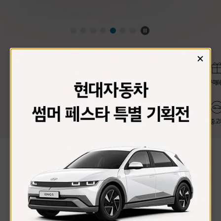
정
지
창
닫
기
견적내기
구매상담
시승신청
판매처 검색
구매
블루멤버스
포인트 사용
내비 업데이트
보증수리 안내
중고
Model
최근 한 달 동안 고객님들이 가장 많이 구매하신 모델입니다.