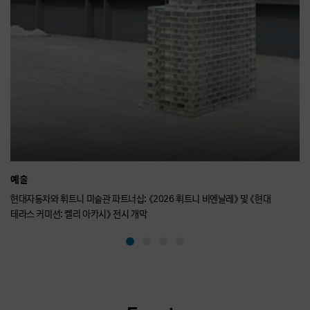
라
이
드
이
동
예술
스
현대자동차와 휘트니 미술관 파트너십: 《2026 휘트니 비엔날레》 및 《현대
현
테라스 커미션: 켈리 아카시》 전시 개막