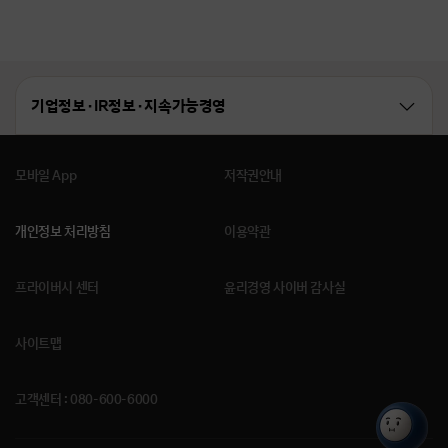
기업정보 · IR정보 · 지속가능경영
모바일 App
저작권안내
개인정보 처리방침
이용약관
프라이버시 센터
윤리경영 사이버 감사실
사이트맵
고객센터 : 080-600-6000
All-
in-
One