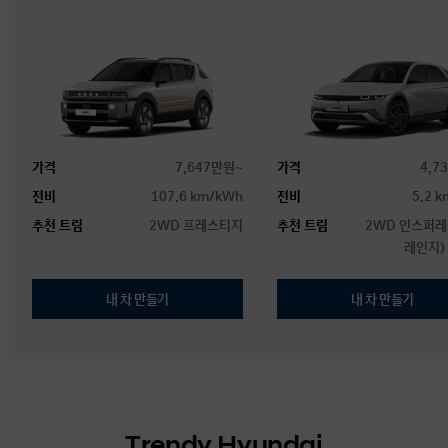
가격
7,647만원~
가격
4,7
전비
107.6 km/kWh
전비
5.2 
추천 트림
2WD 프레스티지
추천 트림
2WD 인스퍼레
레인지)
내 차 만들기
내 차 만들기
Trendy Hyundai