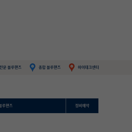
전문 블루핸즈
종합 블루핸즈
하이테크센터
블루핸즈
정비예약