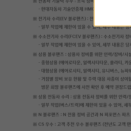
전동차 기술력 우수 : 소속 정비사 중 HMCP L3e
현대자동차 기술인증제 HMCP의 L3e 자격은 
전기차 수리(EV 블루핸즈) : 전기차 정비를 위한 
일부 작업에 제한이 있을 수 있어, 세부 내용은 
수소전기차 수리(FCEV 블루핸즈) : 수소전기차 
일부 작업에 제한이 있을 수 있어, 세부 내용은 
상용 블루핸즈 : 상용차 정비를 위한 인력/장비/시
중형상용 (에어로타운, 일렉시티타운, 쏠라티, 카운
대형상용 (에어로시티, 일렉시티, 유니버스, 뉴파
거점별 장비 보유 현황 및 주력 대응 차종이 상이할
방문 희망 블루핸즈에 사전 확인 후 예약 권장드립
상용 전동차 수리 : 상용 전동차 정비를 위한 인력
일부 작업(버스/트럭)에 제한이 있을 수 있어, 
N 블루핸즈 : N 전용 정비 공간과 N 퍼포먼스 파
CS 우수 : 고객 추천 우수 블루핸즈 (전년도 고객