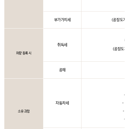
부가가치세
(공장도가격
경차
취득세
(공장도가
차량 등록 시
공채
- 
자동차세
- 1
- 1
소유 과정
- 