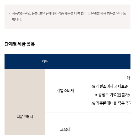
자동차는 구입, 등록, 보유 단계에서 각종 세금을 내야 합니다. 단계별 세금 항목을 안내 드
립니다.
단계별 세금 항목
세목
개별
※ 개별소비세 과세표준
개별소비세
= 공장도 가격(반출가) - 
※ 기준판매비율 적용 주기 :
차량 구매 시
교육세