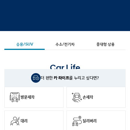
승용/SUV
수소/전기차
중대형 상용
Car Life
더 편한
카 라이프를
누리고 싶다면?
방문세차
손세차
대리
딜리버리