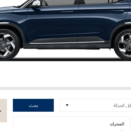
بحث
ح
المحرك