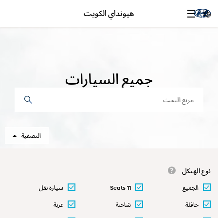
هيونداي الكويت
جميع السيارات
k
e
y
w
o
r
d
التصفية
نوع الهيكل
الجميع
11 Seats
سيارة نقل
حافلة
شاحنة
عربة