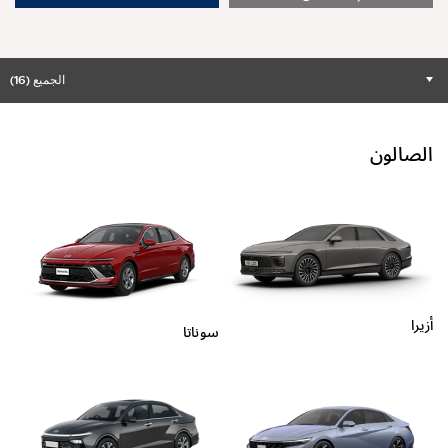
الجميع (16)
الصالون
أزيرا
سوناتا