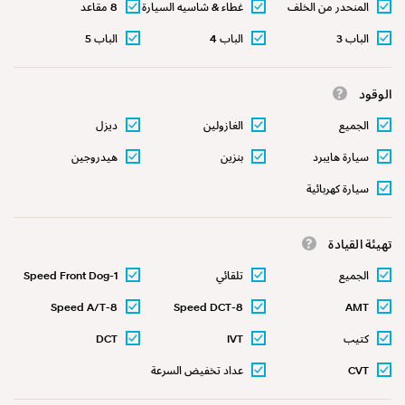
المنحدر من الخلف
غطاء & شاسيه السيارة
8 مقاعد
الباب 3
الباب 4
الباب 5
الوقود
الجميع
الغازولين
ديزل
سيارة هايبرد
بنزين
هيدروجين
سيارة كهربائية
تهيئة القيادة
الجميع
تلقائي
1-Speed Front Dog
Clutch Type
8-Speed A/T
8-Speed DCT
AMT
كتيب
IVT
DCT
CVT
عداد تخفيض السرعة
الواحدة