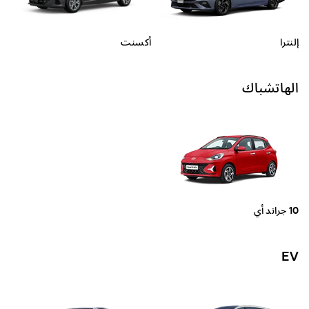
أكسنت
إلنترا
الهاتشباك
10 جراند أي
EV