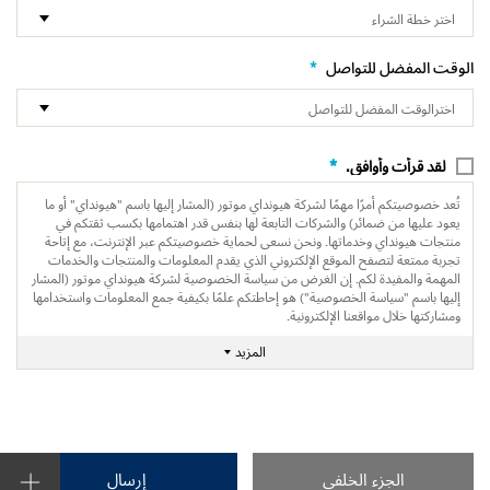
*
الوقت المفضل للتواصل
*
لقد قرأت وأوافق.
تُعد خصوصيتكم أمرًا مهمًا لشركة هيونداي موتور (المشار إليها باسم "هيونداي" أو ما
يعود عليها من ضمائر) والشركات التابعة لها بنفس قدر اهتمامها بكسب ثقتكم في
منتجات هيونداي وخدماتها. ونحن نسعى لحماية خصوصيتكم عبر الإنترنت، مع إتاحة
تجربة ممتعة لتصفح الموقع الإلكتروني الذي يقدم المعلومات والمنتجات والخدمات
المهمة والمفيدة لكم. إن الغرض من سياسة الخصوصية لشركة هيونداي موتور (المشار
إليها باسم "سياسة الخصوصية") هو إحاطتكم علمًا بكيفية جمع المعلومات واستخدامها
ومشاركتها خلال مواقعنا الإلكترونية.
المزيد
الجزء الخلفي
إرسال