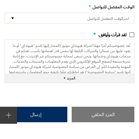
*
الوقت المفضل للتواصل
*
لقد قرأت وأوافق.
تُعد خصوصيتكم أمرًا مهمًا لشركة هيونداي موتور (المشار إليها باسم "هيونداي" أو ما
يعود عليها من ضمائر) والشركات التابعة لها بنفس قدر اهتمامها بكسب ثقتكم في
منتجات هيونداي وخدماتها. ونحن نسعى لحماية خصوصيتكم عبر الإنترنت، مع إتاحة
تجربة ممتعة لتصفح الموقع الإلكتروني الذي يقدم المعلومات والمنتجات والخدمات
المهمة والمفيدة لكم. إن الغرض من سياسة الخصوصية لشركة هيونداي موتور (المشار
إليها باسم "سياسة الخصوصية") هو إحاطتكم علمًا بكيفية جمع المعلومات واستخدامها
ومشاركتها خلال مواقعنا الإلكترونية.
المزيد
الجزء الخلفي
إرسال