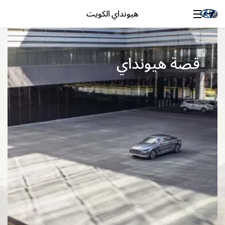
هيونداي الكويت
قصة هيونداي