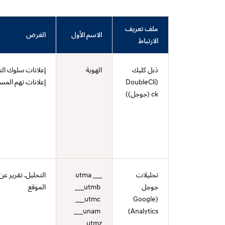
ملف تعريف
الاسم الأول
الغرض
الارتباط
دَبل كليك
الهوية
إعلانات سلوك ال
(DoubleCli
إعلانات تهم المس
ck (جوجل))
تحليلات
___utma
التحليل. تقرير ع
جوجل
___utmb
الموقع
___utmc
(Google
___unam
Analytics)
___utmz