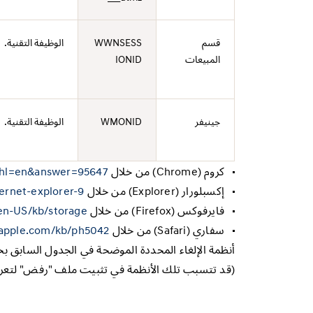
قسم
WWNSESS
الوظيفة التقنية.
المبيعات
IONID
جينيفر
WMONID
الوظيفة التقنية.
كروم (Chrome) من خلال
y?hl=en&answer=95647
إكسبلورار (Explorer) من خلال
ernet-explorer-9
فايرفوكس (Firefox) من خلال
/en-US/kb/storage
سفاري (Safari) من خلال
t.apple.com/kb/ph5042
أنظمة الإلغاء المحددة الموضحة في الجدول السابق 
(قد تتسبب تلك الأنظمة في تثبيت ملف "رفض" لتعريف 