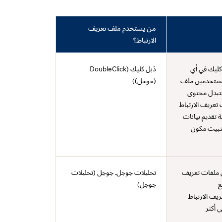
من يستخدم ملف تعريف
الارتباط؟
كليك في أي
دَبل كليك (DoubleClick
لمستخدمين ملف
(جوجل))
ستبدل محتوى
OPT'. ولن يؤدي ملف تعريف الارتباط
تقديم بيانات
ثبيت مكون
ل ملفات تعريف
تحليلات جوجل. جوجل (تحليلات
ع
جوجل)
يف الارتباط
 أكثر