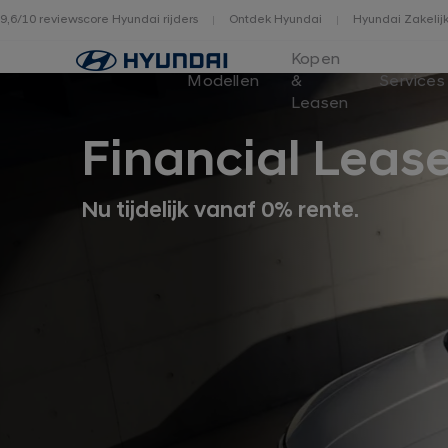
9,6/10 reviewscore Hyundai rijders
Ontdek Hyundai
Hyundai Zakelij
Home
Kopen
Modellen
&
Services
Leasen
Financial Leas
Nu tijdelijk vanaf 0% rente.