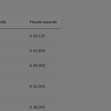
rijs
Fiscale waarde
Aanbetaling %
€ 26.125
25%
€ 42.800
25%
€ 49.900
25%
€ 32.000
25%
€ 38.000
25%