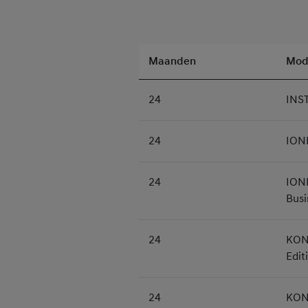
Maanden
Mod
24
INS
24
IONI
24
IONI
Busi
24
KONA
Edit
24
KONA