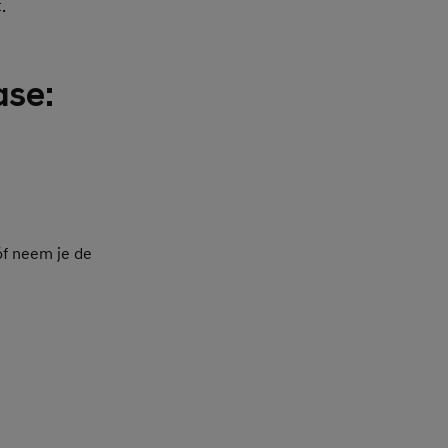
.
ase:
óf neem je de