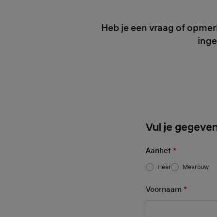
Heb je een vraag of opmer
inge
Basic User Inf
Vul je gegeven
Aanhef
*
Heer
Mevrouw
Voornaam
*
Mandato