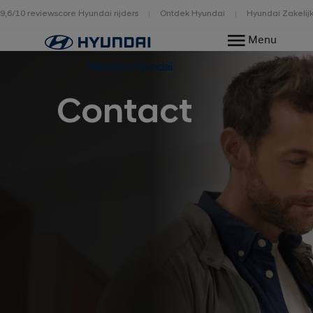
9,6/10 reviewscore Hyundai rijders
Ontdek Hyundai
Hyundai Zakelij
Home
Menu
Herwers Hyundai
Contact