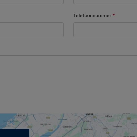
ory Field
Telefoonnummer
*
Mandatory
r.