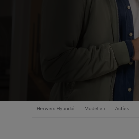
Herwers Hyundai
Modellen
Acties