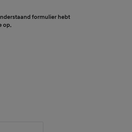
onderstaand formulier hebt
e op.
ld