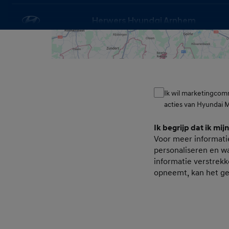
Herwers Hyundai Arnhem
Ringoven 19
6826 TP ARNHEM
Herwers Hyundai Deventer
Ik wil marketingcom
Consent
acties van Hyundai 
Solingenstraat 3
7421 ZN DEVENTER
Ik begrijp dat ik mij
Consent Pers
Voor meer informati
personaliseren en wa
informatie verstrekk
Herwers Hyundai Doetinchem
opneemt, kan het g
Plakhorstweg 14
7008 AT DOETINCHEM