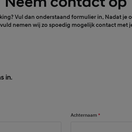
Neem contact op
king? Vul dan onderstaand formulier in. Nadat je 
vuld nemen wij zo spoedig mogelijk contact met j
o
s in.
ry Field
Achternaam
*
Mandatory Fie