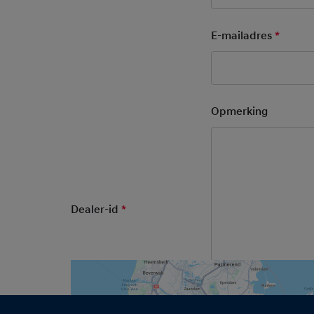
E-mailadres
*
Mandat
Opmerking
Kies een deale
Dealer-id
*
Mandatory Field
Herwers