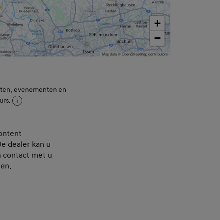
+
−
Map data © OpenStreetMap contributors
nsten, evenementen en
urs.
ontent
De dealer kan u
h contact met u
den.