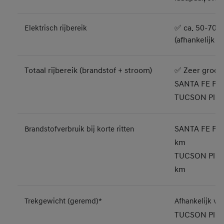
✅ ca. 50-70 k
Elektrisch rijbereik
(afhankelijk 
Totaal rijbereik (brandstof + stroom)
✅ Zeer groot 
SANTA FE Plug
TUCSON Plug-
SANTA FE Plug
Brandstofverbruik bij korte ritten
km
TUCSON Plug-i
km
Trekgewicht (geremd)*
Afhankelijk va
TUCSON Plug-