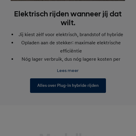
Elektrisch rijden wanneer jíj dat
wilt.
Jij kiest zèlf voor elektrisch, brandstof of hybride
Opladen aan de stekker: maximale elektrische
efficiëntie
Nóg lager verbruik, dus nóg lagere kosten per
kilometer
Lees meer
Tot 1.700 kg (SANTA FE) en 1.210 kg (TUCSON)
trekgewicht
Alles over Plug-in hybride rijden
Stil en ontspannen rijden op stroom, ook op de
snelweg