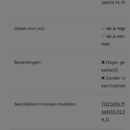
SANTA FE Plug-
Ideaal voor jou:
✅ als je regelm
✅ als je een la
hebt
Beperkingen
❌ Hoger gewic
batterij)
❌ Zonder regel
een hybride
TUCSON Plug-
Beschikbare Hyundai-modellen
SANTA FE Plu
9,3)