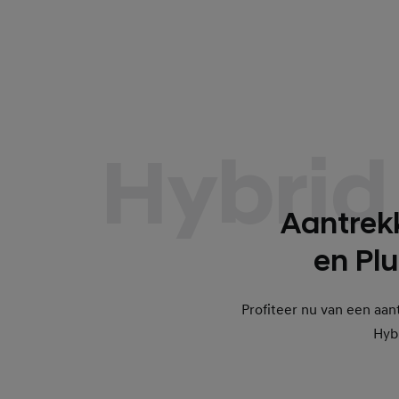
Hybrid
Aantrekk
en Pl
Profiteer nu van een aan
Hyb