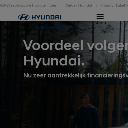
9,6/10 reviewscore Hyundai rijders
Ontdek Hyundai
Hyundai Zakelij
Home
Menu
Auto Sturm b.v.
Voordeel volge
Hyundai.
Nu zeer aantrekkelijk financierings