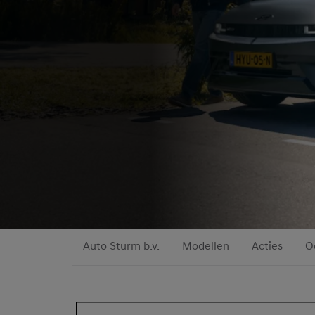
Auto Sturm b.v.
Modellen
Acties
O