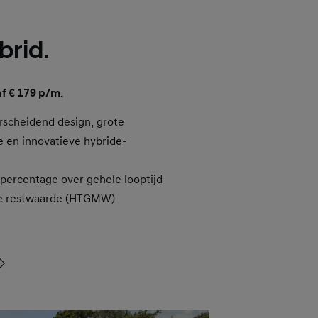
rid.
af € 179 p/m.
scheidend design, grote
e en innovatieve hybride-
epercentage over gehele looptijd
e restwaarde (HTGMW)