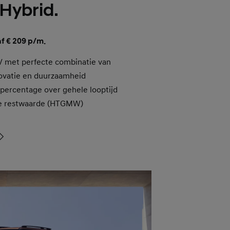
Hybrid.
af € 209 p/m.
V met perfecte combinatie van
novatie en duurzaamheid
epercentage over gehele looptijd
e restwaarde (HTGMW)