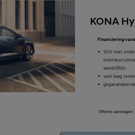
KONA Hyb
Financiering van
SUV met onder
interieurruimt
aandrijflijn
vast laag rent
gegarandeerd
Offerte aanvragen