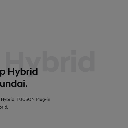
 Hybrid
op Hybrid
undai.
NA Hybrid, TUCSON Plug-in
rid.