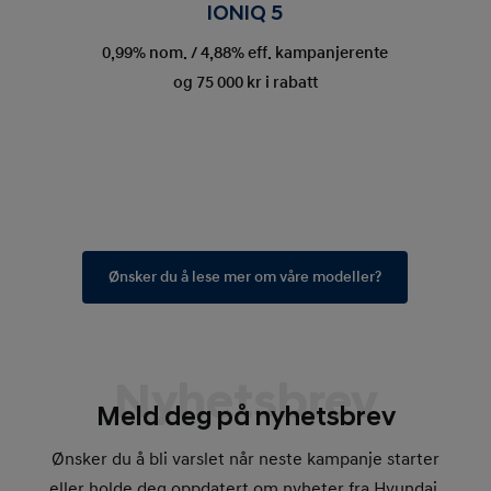
IONIQ 5
0,99% nom. / 4,88% eff. kampanjerente
og 75 000 kr i rabatt
Ønsker du å lese mer om våre modeller?
Nyhetsbrev
Meld deg på nyhetsbrev
Ønsker du å bli varslet når neste kampanje starter
eller holde deg oppdatert om nyheter fra Hyundai.