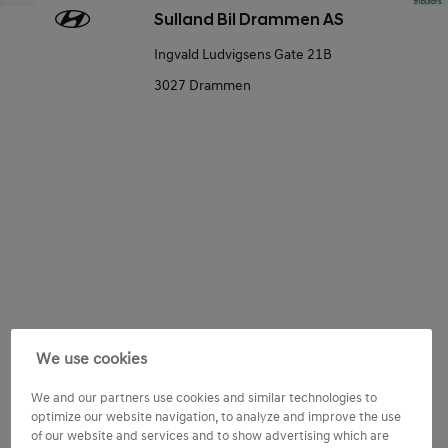
Map data © OpenStreetMap contributors
Sulland Bil Drammen AS
Ingvald Ludvigsens Gate 21B
3027 Drammen
Consent
Tilpass Hyundai-opplevelsen
We use cookies
Jeg ønsker å motta tilpasset innhold basert på mine
We and our partners use cookies and similar technologies to
preferanser og aktiviteter samt min bruk av Hyundai-
optimize our website navigation, to analyze and improve the use
produkter og -tjenester.
of our website and services and to show advertising which are