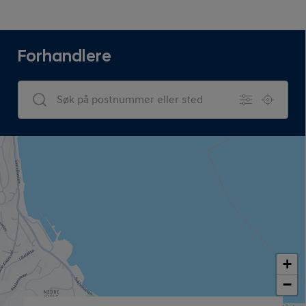
Forhandlere
Dealers Search
+
−