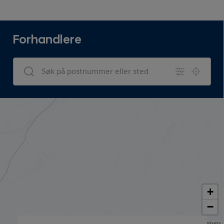
Forhandlere
Dealers Search
+
−
Map data © OpenStreetMap contributors