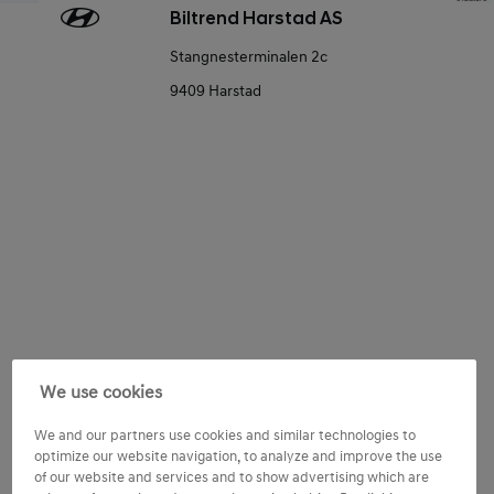
Biltrend Harstad AS
Stangnesterminalen 2c
9409 Harstad
Consent
Tilpass Hyundai-opplevelsen
We use cookies
Jeg ønsker å motta tilpasset innhold basert på mine
We and our partners use cookies and similar technologies to
preferanser og aktiviteter samt min bruk av Hyundai-
optimize our website navigation, to analyze and improve the use
produkter og -tjenester.
of our website and services and to show advertising which are