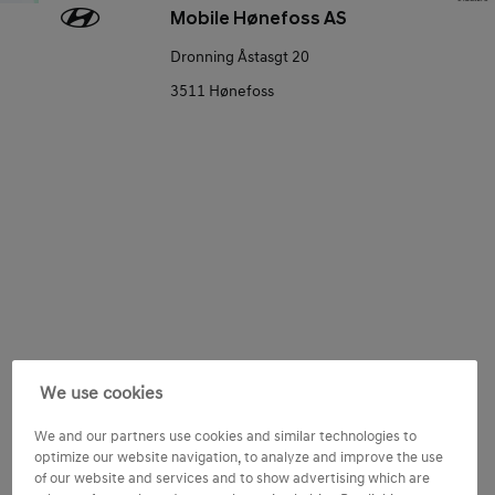
Mobile Hønefoss AS
Dronning Åstasgt 20
3511 Hønefoss
Consent
Tilpass Hyundai-opplevelsen
We use cookies
Jeg ønsker å motta tilpasset innhold basert på mine
We and our partners use cookies and similar technologies to
preferanser og aktiviteter samt min bruk av Hyundai-
optimize our website navigation, to analyze and improve the use
produkter og -tjenester.
of our website and services and to show advertising which are