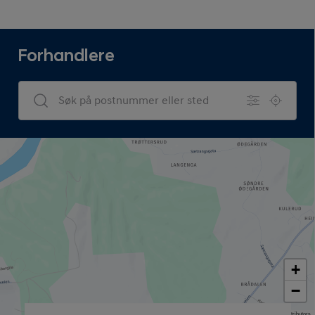
Forhandlere
Dealers Search
+
−
Map data © OpenStreetMap contributors