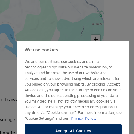
+
−
We use cookies
Map data © OpenStreetMap contributors
We and our partners use cookies and similar
technologies to optimize our website navigation, to
analyze and improve the use of our website and
services and to show advertising which are relevant for
you based on your browsing habits. By clicking "Accept
All Cookies", you agree to the storage of cookies on your
device and the corresponding processing of your data.
 av Hyundai-produkter
You may decline all not strictly necessary cookies via
"Reject All" or manage your preferred configuration at
any time via "Cookie settings". For more information, see
"Cookie Settings" and our
Privacy Policy.
rsonlige data når
Accept All Cookies
ttighetene mine