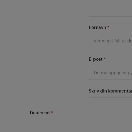
Basic User Inf
Fornavn
*
Mandatory
E-post
*
Mandatory F
Skriv din kommenta
Dealer-id
*
Mandatory Field