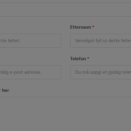
o
 Field
Etternavn
*
Mandatory Field
ield
Telefon
*
Mandatory Field
r her