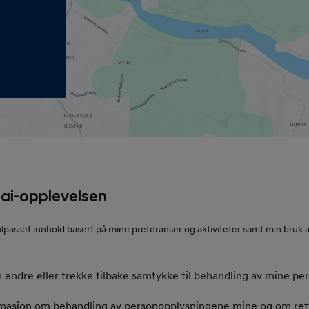
ai-opplevelsen
ilpasset innhold basert på mine preferanser og aktiviteter samt min bruk
an endre eller trekke tilbake samtykke til behandling av mine pe
rmasjon om behandling av personopplysningene mine og om re