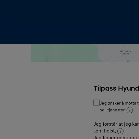
Consent
Tilpass Hyund
Jeg ønsker å motta t
og -tjenester.
Jeg forstår at jeg k
som helst.
Jeg finner mer info