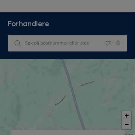
Forhandlere
Dealers Search
+
−
Map data © OpenStreetMap contributors