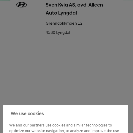
Sven Kvia AS, avd. Alleen
Auto Lyngdal
Grønndokkmoen 12
4580 Lyngdal
Consent
Tilpass Hyundai-opplevelsen
We use cookies
Jeg ønsker å motta tilpasset innhold basert på mine
We and our partners use cookies and similar technologies to
preferanser og aktiviteter samt min bruk av Hyundai-
optimize our website navigation, to analyze and improve the use