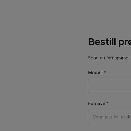
Bestill p
Send en forespørsel t
Modell
*
Mandatory 
Basic User Inf
Fornavn
*
Mandatory