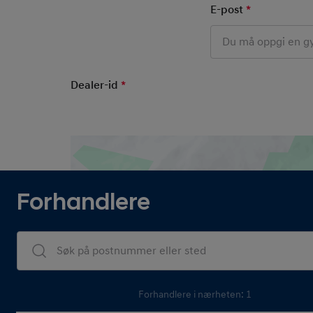
E-post
*
Mandatory F
Dealer-id
*
Mandatory Field
Forhandlere
Dealers Search
Forhandlere i nærheten: 1