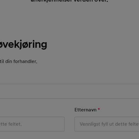
røvekjøring
il din forhandler.
Field
o
 Field
Etternavn
*
Mandatory Field