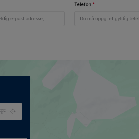
ield
Telefon
*
Mandatory Field