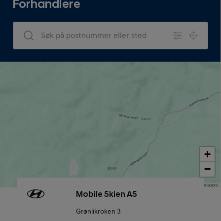
Forhandlere
Dealers Search
+
−
Map data © OpenStreetMap contributors
Mobile Skien AS
Grønlikroken 3