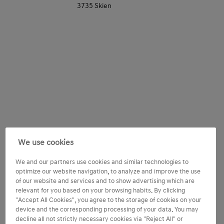
3735 Skien
Consent
Tilpass Hyundai-opplevelsen
We use cookies
Jeg ønsker å motta tilpasset innhold basert på mine
We and our partners use cookies and similar technologies to
preferanser og aktiviteter samt min bruk av Hyundai-
optimize our website navigation, to analyze and improve the use
produkter og -tjenester.
of our website and services and to show advertising which are
relevant for you based on your browsing habits. By clicking
"Accept All Cookies", you agree to the storage of cookies on your
Jeg forstår at jeg kan endre eller trekke tilbake
device and the corresponding processing of your data. You may
samtykke til behandling av mine personlige data når
decline all not strictly necessary cookies via "Reject All" or