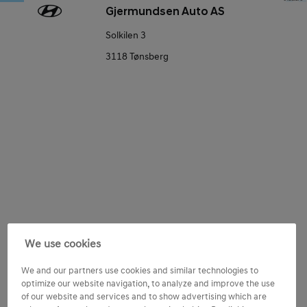
Gjermundsen Auto AS
Solkilen 3
3118 Tønsberg
Consent
Tilpass Hyundai-opplevelsen
We use cookies
Jeg ønsker å motta tilpasset innhold basert på mine
We and our partners use cookies and similar technologies to
preferanser og aktiviteter samt min bruk av Hyundai-
optimize our website navigation, to analyze and improve the use
produkter og -tjenester.
of our website and services and to show advertising which are