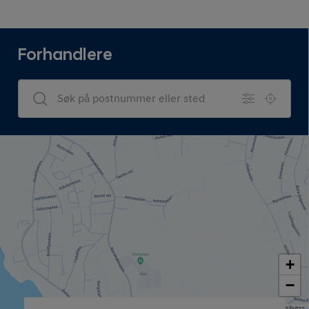
Forhandlere
Dealers Search
+
−
Map data © OpenStreetMap contributors