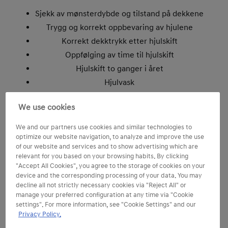
Sjekk av mønsterdybde og tilstand på dekkene
Trygg og korrekt oppbevaring av hjulene
Korrekt dekktrykk etter hjulskift
Oppfølging av time til hjulskift
Hjulskift to ganger i året
Hjulvask
We use cookies
We and our partners use cookies and similar technologies to
optimize our website navigation, to analyze and improve the use
of our website and services and to show advertising which are
relevant for you based on your browsing habits. By clicking
"Accept All Cookies", you agree to the storage of cookies on your
Registrering og bestilling
device and the corresponding processing of your data. You may
decline all not strictly necessary cookies via "Reject All" or
manage your preferred configuration at any time via "Cookie
settings". For more information, see "Cookie Settings" and our
Privacy Policy.