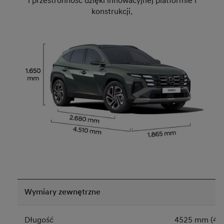
i przestronność dzięki innowacyjnej platformie i
konstrukcji.
Wymiary zewnętrzne
Długość
4525 mm (453