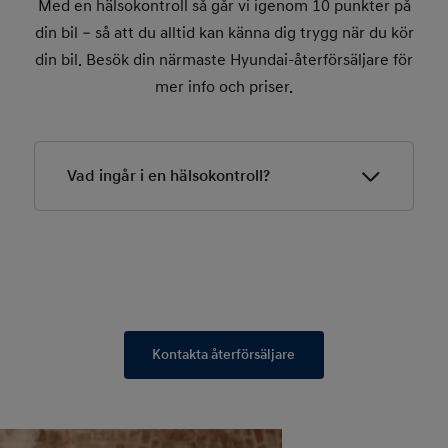
Med en hälsokontroll så går vi igenom 10 punkter på
din bil – så att du alltid kan känna dig trygg när du kör
din bil. Besök din närmaste Hyundai-återförsäljare för
mer info och priser.
Vad ingår i en hälsokontroll?
Kontrollpunkter
ㆍTorkarblad
ㆍVindruta/stenskott
ㆍYttre belysning och signalhorn
Kontakta återförsäljare
ㆍKontroll av däck (mönsterdjup)
ㆍKontroll av däcktryck
ㆍSpolarvätskenivå och kylarvätskenivå