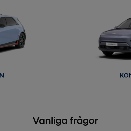
 N
KON
Vanliga frågor