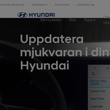
Hyundai Business
Nyhetsbrev
Innovation
Kontakta oss
O
Bilmodeller
Köp
Ägare
oss
Uppdatera
mjukvaran i din
Hyundai