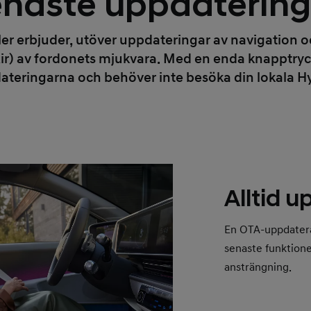
enaste uppdatering
er erbjuder, utöver uppdateringar av navigation o
r) av fordonets mjukvara. Med en enda knapptryckn
dateringarna och behöver inte besöka din lokala Hy
Alltid 
En OTA-uppdaterad 
senaste funktione
ansträngning.