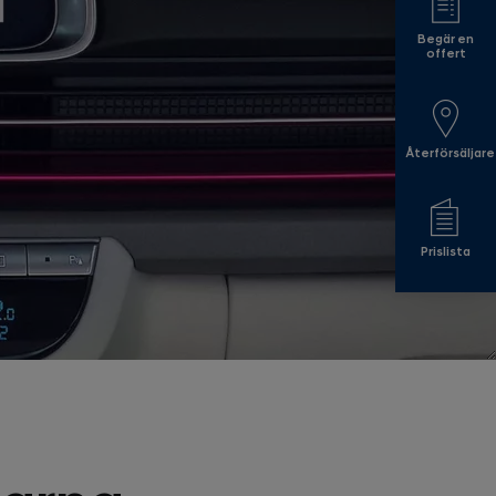
Begär en
offert
Återförsäljare
Prislista