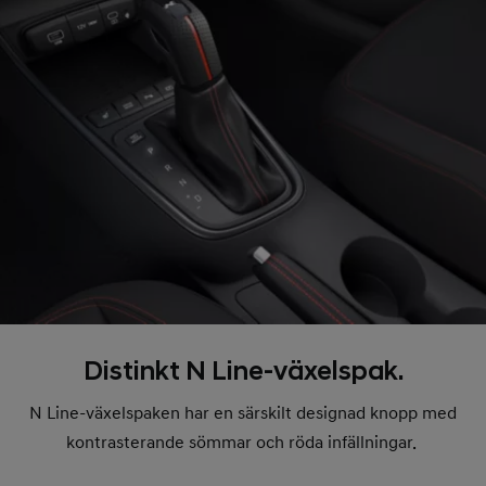
Distinkt N Line-växelspak.
N Line-växelspaken har en särskilt designad knopp med
kontrasterande sömmar och röda infällningar.