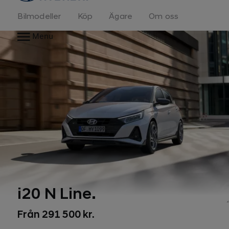
Bilmodeller
Köp
Ägare
Om oss
Menu
i20 N Line.
Från 291 500 kr.