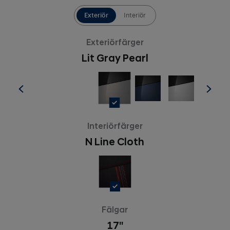
Exteriör
Interiör
Exteriörfärger
Lit Gray Pearl
Interiörfärger
N Line Cloth
Fälgar
17''