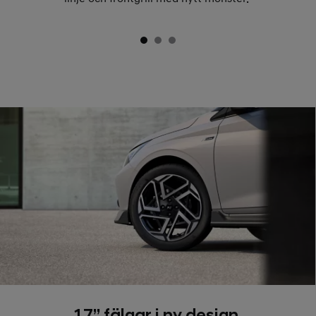
17” fälgar i ny design.