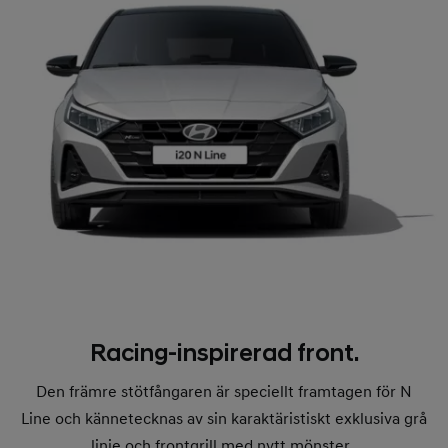
Racing-inspirerad front.
Den främre stötfångaren är speciellt framtagen för N
Line och kännetecknas av sin karaktäristiskt exklusiva grå
linje och frontgrill med nytt mönster.