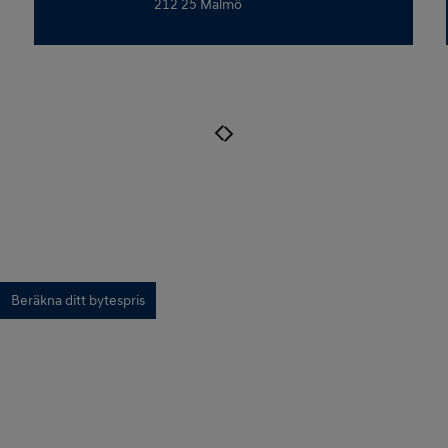
212 25 Malmö
Beräkna ditt bytespris