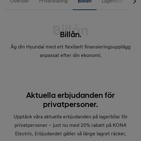
Översikt
Privatleasing
Billån
Lagerbilar
Billån
Billån.
Äg din Hyundai med ett flexibelt finansieringsupplägg
anpassat efter din ekonomi.
Aktuella erbjudanden för
privatpersoner.
Upptäck våra aktuella erbjudanden på lagerbilar för
privatpersoner – just nu med 20% rabatt på KONA
Electric. Erbjudandet gäller så länge lagret räcker.