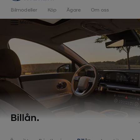
Bilmodeller
Köp
Ägare
Om oss
Menu
Billån.