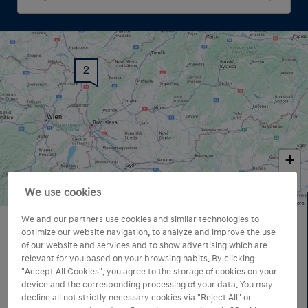
2
+
−
We use cookies
Map data © OpenStreetMap contributors
HÍLEK a spol. Malacky
We and our partners use cookies and similar technologies to
optimize our website navigation, to analyze and improve the use
HÍLEK Malacky
of our website and services and to show advertising which are
relevant for you based on your browsing habits. By clicking
Pezinská 2902/33
"Accept All Cookies", you agree to the storage of cookies on your
901 01 Malacky
device and the corresponding processing of your data. You may
decline all not strictly necessary cookies via "Reject All" or