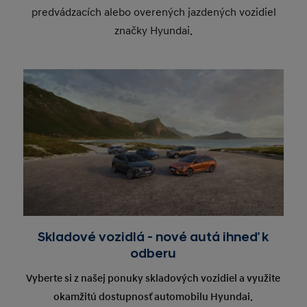
predvádzacích alebo overených jazdených vozidiel
Web:
autoservis.hilek.sk
E-mail Servis:
servishyundaima@hilek.sk
značky Hyundai.
Predaj:
+421 343 917 263
Web:
autoservis.hilek.sk
Servis:
+421 343 917 26
4
Servis:
+421 343 917 24
5
po-pia:
7.30 - 17.0
po-pia:
7.00 - 17.0
so:
8.00 - 12.0
so:
zatvorené
ne:
zatvorené
ne:
zatvorené
Skladové vozidlá - nové autá ihneď k
odberu
po-pia:
7.00 - 17.0
Vyberte si z našej ponuky skladových vozidiel a využite
okamžitú dostupnosť automobilu Hyundai.