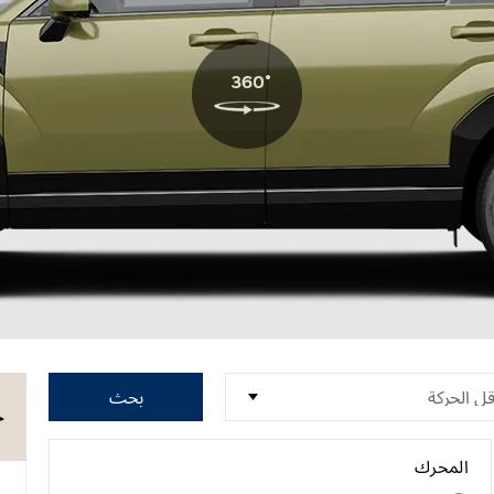
بحث
ح
المحرك