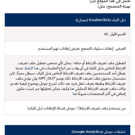
تعمل في هذا الموقع عبر:
تهيئة المتصفح؛ مثل:
دَبل كليك (DoubleClick (جوجل))
الاسم الأول :
Id
الغرض :
إعلانات سلوك التصفح. تعرض إعلانات تهم المستخدم
لتعطيل ملف تعريف الارتباط أو حذفه :
يمكن لأي شخص تعطيل ملف تعريف
الارتباط الخاص بدَبل كليك في أي وقت عبر اتباع التعليمات في
هذا الرابط
. عندما
يعطل أحد المستخدمين ملف تعريف الارتباط الخاص بدَبل كليك، سيظل مخزنًا، لكن
سيُستبدل محتوى ملف تعريف الارتباط ذلك بوسم 'OPT_OUT'. ولن يؤدي ملف
تعريف الارتباط وظيفة معرف تنقل فريد بعد ذلك. تشرح جوجل بوضوح كيفية تقديم
بيانات ملف تعريف الارتباط التحليلي
هنا
وكيف يمكن تعطيلها عبر تثبيت مكون
إضافي في أكثر المتصفحات شيوعًا
هنا
من يستخدم ملف تعريف الارتباط؟ :
جوجل (شبكة الإعلانات دَبل كليك)
تحليلات جوجل (Google Analytics)