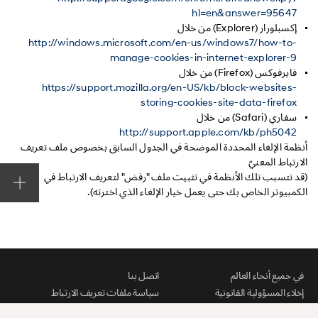
hl=en&answer=95647
إكسبلورار (Explorer) من خلال
http://windows.microsoft.com/en-us/windows7/how-to-
manage-cookies-in-internet-explorer-9
فايرفوكس (Firefox) من خلال
https://support.mozilla.org/en-US/kb/block-websites-
storing-cookies-site-data-firefox
سفاري (Safari) من خلال
http://support.apple.com/kb/ph5042
أنظمة الإلغاء المحددة الموضحة في الجدول السابق بخصوص ملف تعريف
الارتباط المعنيّ
(قد تتسبب تلك الأنظمة في تثبيت ملف "رفض" لتعريف الارتباط في
الكمبيوتر الخاص بك حتى يعمل خيار الإلغاء الذي اخترته).
في جميع أنحاء العالم
اتصل بنا
إخلاء المسؤولية القانونية
سياسة ملفات تعريف الارتباط
خريطة الموقع
التنزيلات