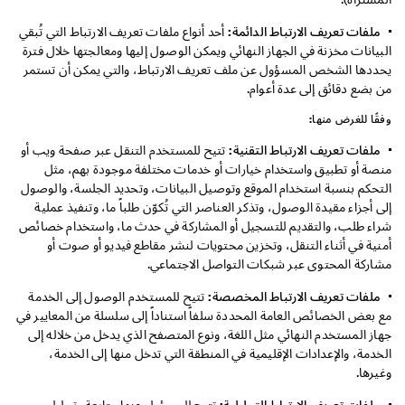
ملفات تعريف الارتباط الدائمة:
أحد أنواع ملفات تعريف الارتباط التي تُبقي
البيانات مخزنة في الجهاز النهائي ويمكن الوصول إليها ومعالجتها خلال فترة
يحددها الشخص المسؤول عن ملف تعريف الارتباط، والتي يمكن أن تستمر
من بضع دقائق إلى عدة أعوام.
وفقًا للغرض منها:
ملفات تعريف الارتباط التقنية:
تتيح للمستخدم التنقل عبر صفحة ويب أو
منصة أو تطبيق واستخدام خيارات أو خدمات مختلفة موجودة بهم، مثل
التحكم بنسبة استخدام الموقع وتوصيل البيانات، وتحديد الجلسة، والوصول
إلى أجزاء مقيدة الوصول، وتذكر العناصر التي تُكوّن طلباً ما، وتنفيذ عملية
شراء طلب، والتقديم للتسجيل أو المشاركة في حدث ما، واستخدام خصائص
أمنية في أثناء التنقل، وتخزين محتويات لنشر مقاطع فيديو أو صوت أو
مشاركة المحتوى عبر شبكات التواصل الاجتماعي.
ملفات تعريف الارتباط المخصصة:
تتيح للمستخدم الوصول إلى الخدمة
مع بعض الخصائص العامة المحددة سلفاً استناداً إلى سلسلة من المعايير في
جهاز المستخدم النهائي مثل اللغة، ونوع المتصفح الذي يدخل من خلاله إلى
الخدمة، والإعدادات الإقليمية في المنطقة التي تدخل منها إلى الخدمة،
وغيرها.
ملفات تعريف الارتباط التحليلية:
تتيح للمسؤول عنها متابعة وتحليل