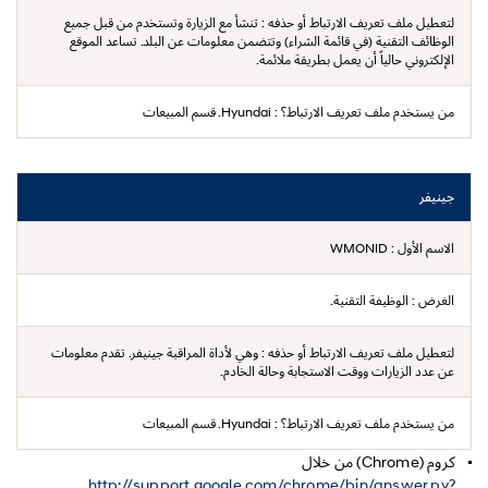
لتعطيل ملف تعريف الارتباط أو حذفه :
تنشأ مع الزيارة وتستخدم من قبل جميع
الوظائف التقنية (في قائمة الشراء) وتتضمن معلومات عن البلد. تساعد الموقع
الإلكتروني حالياً أن يعمل بطريقة ملائمة.
من يستخدم ملف تعريف الارتباط؟ :
Hyundai. قسم المبيعات
جينيفر
الاسم الأول :
WMONID
الغرض :
الوظيفة التقنية.
لتعطيل ملف تعريف الارتباط أو حذفه :
وهي لأداة المراقبة جينيفر. تقدم معلومات
عن عدد الزيارات ووقت الاستجابة وحالة الخادم.
من يستخدم ملف تعريف الارتباط؟ :
Hyundai. قسم المبيعات
كروم (Chrome) من خلال
http://support.google.com/chrome/bin/answer.py?