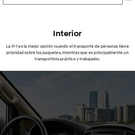
Aspectos destacados
Exterior
Interior
Interior
La H-1 es la mejor opción cuando el transporte de personas tiene
prioridad sobre los paquetes, mientras que es principalmente un
transportista práctico y trabajador.
Rendimiento
Seguridad
Comodidad
Especificaciones