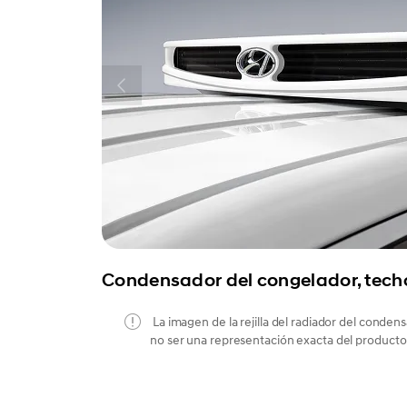
Condensador del congelador, tech
La imagen de la rejilla del radiador del conde
no ser una representación exacta del producto