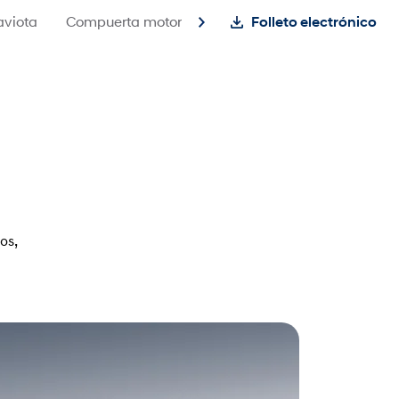
aviota
Compuerta motorizada
Camión multiusos
Folleto electrónico
os,
Evapora