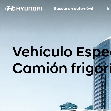
Buscar un automóvil
Language
SNS page
I
Vehículo Espe
Camión frigorí