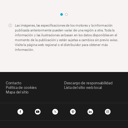
Las imágenes, las especificaciones de los motores y la información
publicada anteriormente pueden variar de una región a otra. Toda la
información y las ilustraciones se basan en los datos disponibles en el
momento de la publicación y están sujetas a cambios sin previo aviso.
Visite la página web regional o el distribuidor para obtener más
información.
Contacto
Descargo de responsabilidad
Política de cookies
Lista del sitio web local
Mapa del sitio