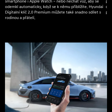
pří
smartphone i Apple Watch – nebo nechat vůz, aby se
dis
odemkl automaticky, když se k němu přiblížíte. Hyundai
pla
Digitalní klíč 2.0 Premium můžete také snadno sdílet s
rodinou a přáteli.