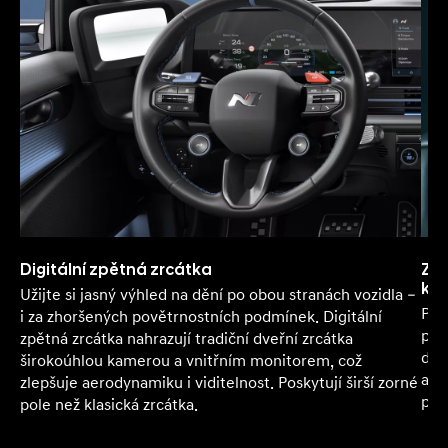
Digitální zpětná zrcátka
Zac
ka
Užijte si jasný výhled na dění po obou stranách vozidla –
Per
i za zhoršených povětrnostních podmínek. Digitální
při
zpětná zrcátka nahrazují tradiční dveřní zrcátka
drž
širokoúhlou kamerou a vnitřním monitorem, což
akč
zlepšuje aerodynamiku i viditelnost. Poskytují širší zorné
prů
pole než klasická zrcátka.