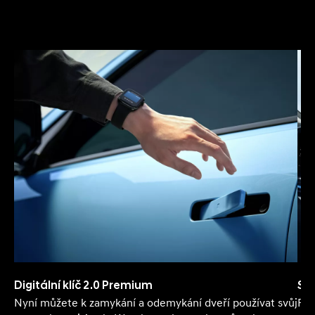
St
Digitální klíč 2.0 Premium
Pře
Nyní můžete k zamykání a odemykání dveří používat svůj